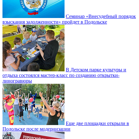
Семинар «Внесудебный порядок
взыскания задолженности» пройдет в Подольске
В Детском парке культуры и
отдыха состоялся мастер-класс по созданию открытки-
линогравюры
Еще две площадки открыли в
Подольске после модернизации