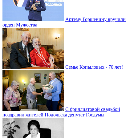
Артему Горшенину вручили
орден Мужества
Семье Копыловых - 70 лет!
С бриллиатовой свадьбой
поздравил жителей Подольска депутат Госдумы