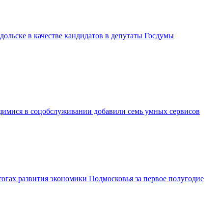
дольске в качестве кандидатов в депутаты Госдумы
имися в соцобслуживании добавили семь умных сервисов
огах развития экономики Подмосковья за первое полугодие