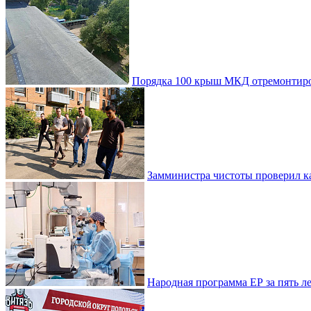
Порядка 100 крыш МКД отремонтиро
Замминистра чистоты проверил ка
Народная программа ЕР за пять 