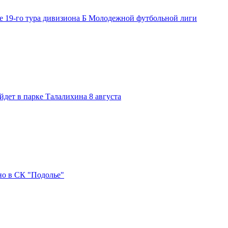
е 19-го тура дивизиона Б Молодежной футбольной лиги
дет в парке Талалихина 8 августа
но в СК "Подолье"