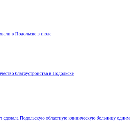
вали в Подольске в июле
чество благоустройства в Подольске
лет сделала Подольскую областную клиническую больницу одни