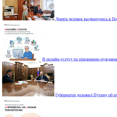
Девять человек выдвинулись в По
В онлайн-услугу по признанию нуждающ
Губернатор доложил Путину об ит