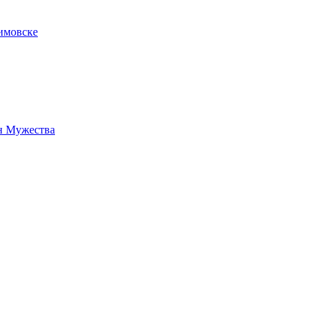
имовске
н Мужества