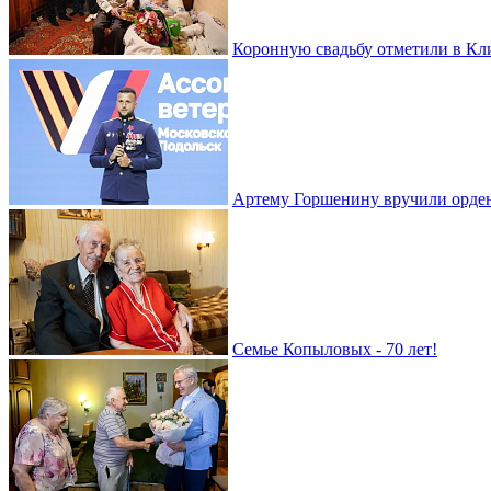
Коронную свадьбу отметили в Кл
Артему Горшенину вручили орде
Семье Копыловых - 70 лет!