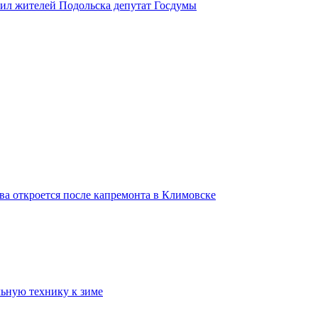
вил жителей Подольска депутат Госдумы
ва откроется после капремонта в Климовске
ьную технику к зиме