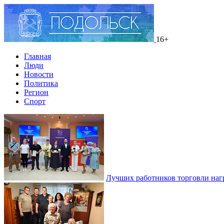
16+
Главная
Люди
Новости
Политика
Регион
Спорт
Лучших работников торговли наг