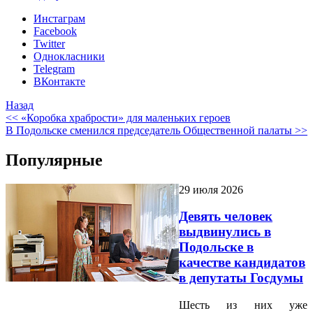
Инстаграм
Facebook
Twitter
Однокласники
Telegram
ВКонтакте
Назад
<< «Коробка храбрости» для маленьких героев
В Подольске сменился председатель Общественной палаты >>
Популярные
29 июля 2026
Девять человек
выдвинулись в
Подольске в
качестве кандидатов
в депутаты Госдумы
Шесть из них уже