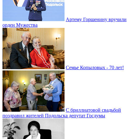
Артему Горшенину вручили
орден Мужества
Семье Копыловых - 70 лет!
С бриллиатовой свадьбой
поздравил жителей Подольска депутат Госдумы