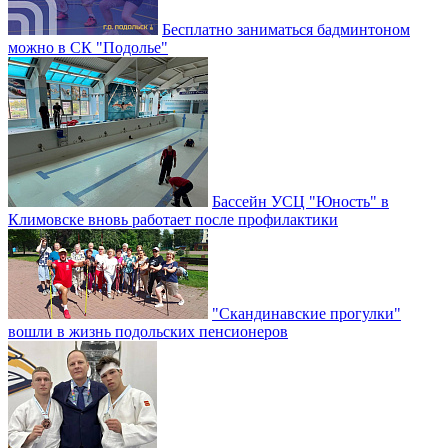
Бесплатно заниматься бадминтоном
можно в СК "Подолье"
Бассейн УСЦ "Юность" в
Климовске вновь работает после профилактики
"Скандинавские прогулки"
вошли в жизнь подольских пенсионеров