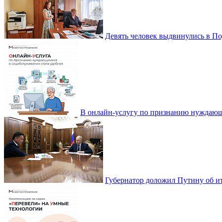
Девять человек выдвинулись в По
В онлайн-услугу по признанию нуждающ
Губернатор доложил Путину об ит