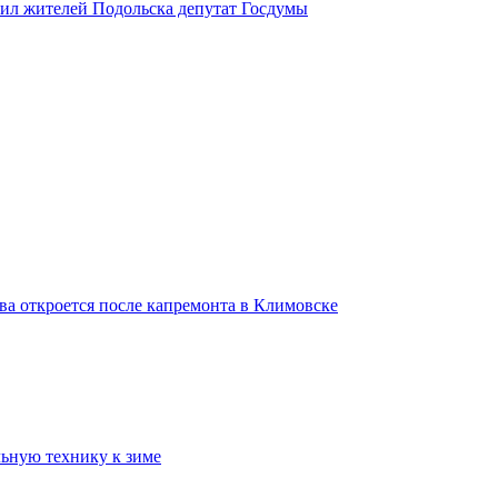
вил жителей Подольска депутат Госдумы
ва откроется после капремонта в Климовске
ьную технику к зиме