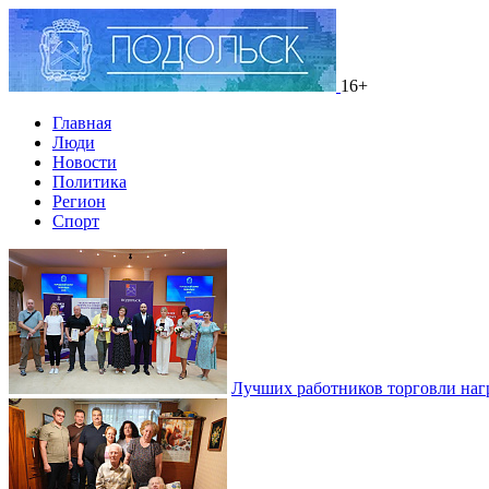
16+
Главная
Люди
Новости
Политика
Регион
Спорт
Лучших работников торговли наг