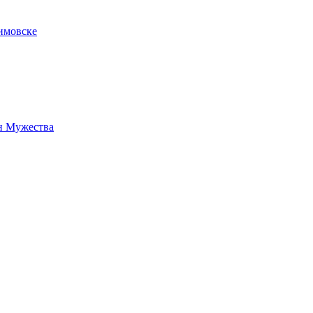
имовске
н Мужества