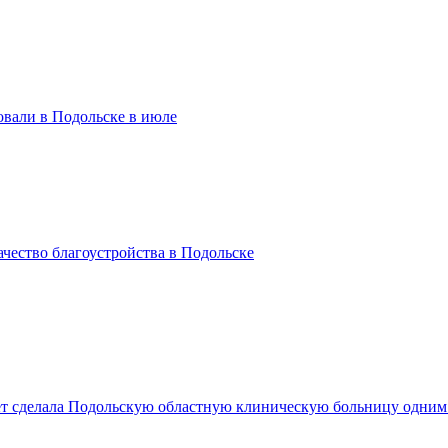
вали в Подольске в июле
чество благоустройства в Подольске
лет сделала Подольскую областную клиническую больницу одни