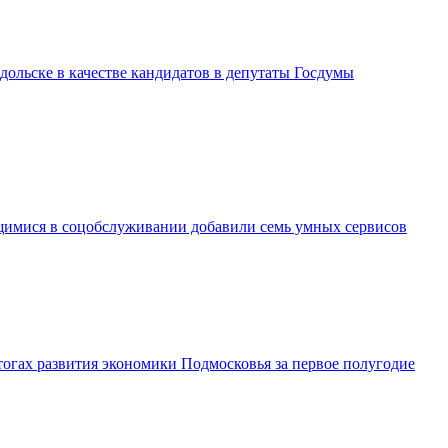
дольске в качестве кандидатов в депутаты Госдумы
имися в соцобслуживании добавили семь умных сервисов
огах развития экономики Подмосковья за первое полугодие