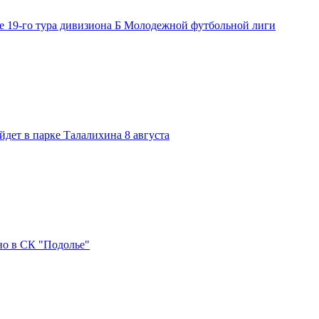
е 19-го тура дивизиона Б Молодежной футбольной лиги
дет в парке Талалихина 8 августа
но в СК "Подолье"