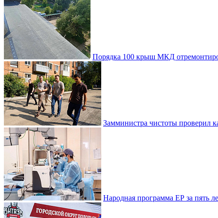
Порядка 100 крыш МКД отремонтиро
Замминистра чистоты проверил ка
Народная программа ЕР за пять 