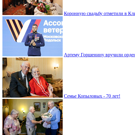
Коронную свадьбу отметили в Кл
Артему Горшенину вручили орде
Семье Копыловых - 70 лет!