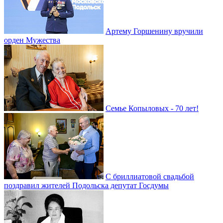
Артему Горшенину вручили
орден Мужества
Семье Копыловых - 70 лет!
С бриллиатовой свадьбой
поздравил жителей Подольска депутат Госдумы