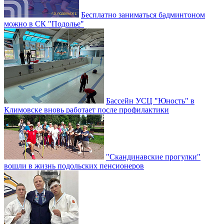
Бесплатно заниматься бадминтоном
можно в СК "Подолье"
Бассейн УСЦ "Юность" в
Климовске вновь работает после профилактики
"Скандинавские прогулки"
вошли в жизнь подольских пенсионеров