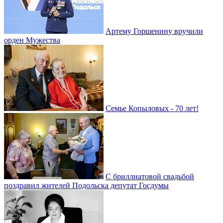
Артему Горшенину вручили
орден Мужества
Семье Копыловых - 70 лет!
С бриллиатовой свадьбой
поздравил жителей Подольска депутат Госдумы