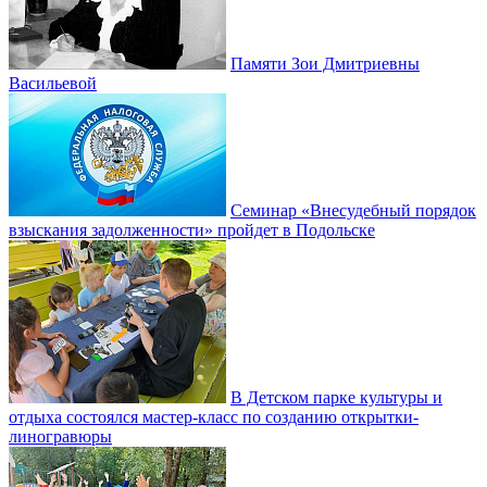
Памяти Зои Дмитриевны
Васильевой
Семинар «Внесудебный порядок
взыскания задолженности» пройдет в Подольске
В Детском парке культуры и
отдыха состоялся мастер-класс по созданию открытки-
линогравюры