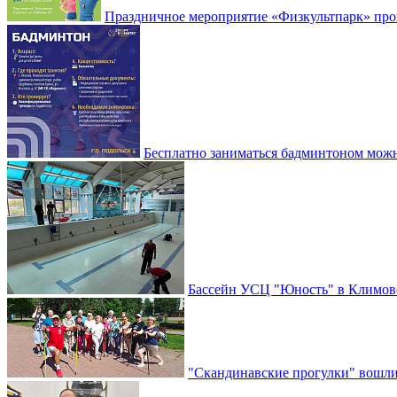
Праздничное мероприятие «Физкультпарк» прой
Бесплатно заниматься бадминтоном мож
Бассейн УСЦ "Юность" в Климовс
"Скандинавские прогулки" вошли