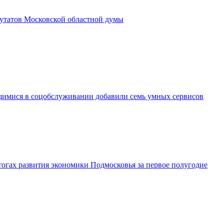
утатов Московской областной думы
имися в соцобслуживании добавили семь умных сервисов
огах развития экономики Подмосковья за первое полугодие