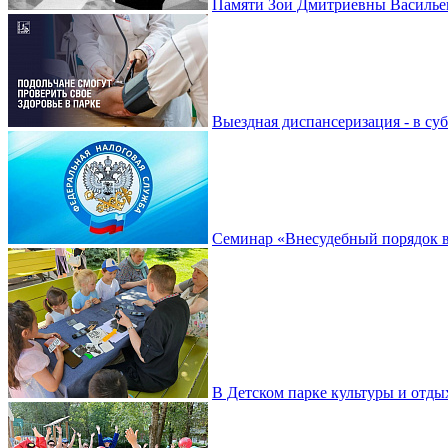
Памяти Зои Дмитриевны Василье
Выездная диспансеризация - в су
Семинар «Внесудебный порядок в
В Детском парке культуры и отды