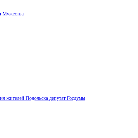
н Мужества
вил жителей Подольска депутат Госдумы