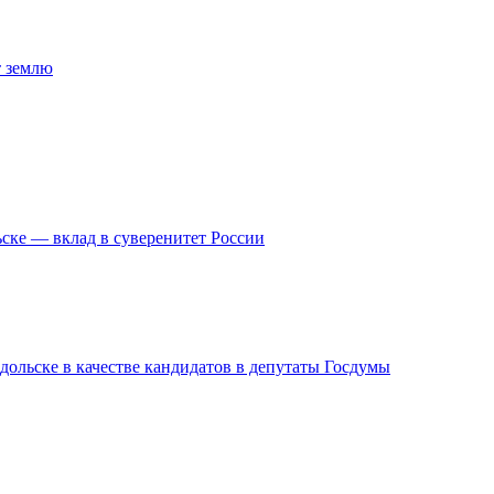
т землю
ске — вклад в суверенитет России
дольске в качестве кандидатов в депутаты Госдумы