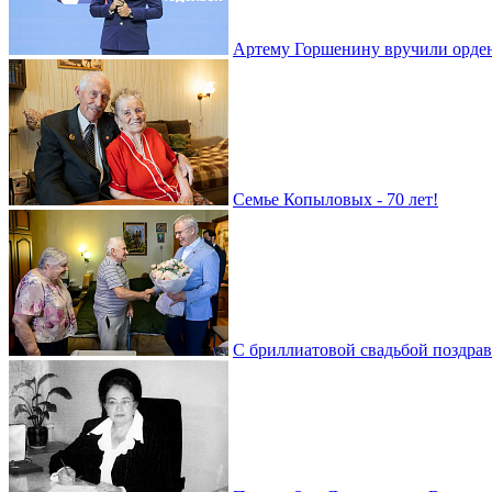
Артему Горшенину вручили орде
Семье Копыловых - 70 лет!
С бриллиатовой свадьбой поздра