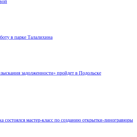
вой
бботу в парке Талалихина
зыскания задолженности» пройдет в Подольске
ха состоялся мастер-класс по созданию открытки-линогравюры