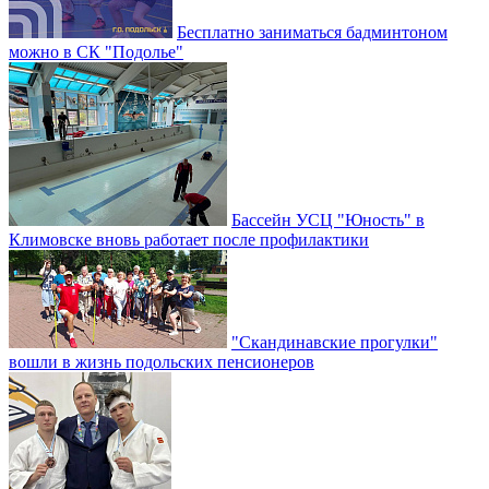
Бесплатно заниматься бадминтоном
можно в СК "Подолье"
Бассейн УСЦ "Юность" в
Климовске вновь работает после профилактики
"Скандинавские прогулки"
вошли в жизнь подольских пенсионеров