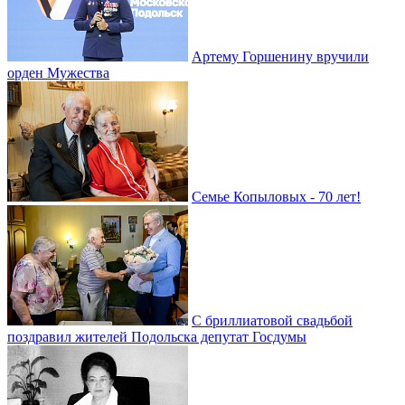
Артему Горшенину вручили
орден Мужества
Семье Копыловых - 70 лет!
С бриллиатовой свадьбой
поздравил жителей Подольска депутат Госдумы