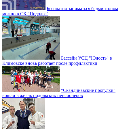
Бесплатно заниматься бадминтоном
можно в СК "Подолье"
Бассейн УСЦ "Юность" в
Климовске вновь работает после профилактики
"Скандинавские прогулки"
вошли в жизнь подольских пенсионеров