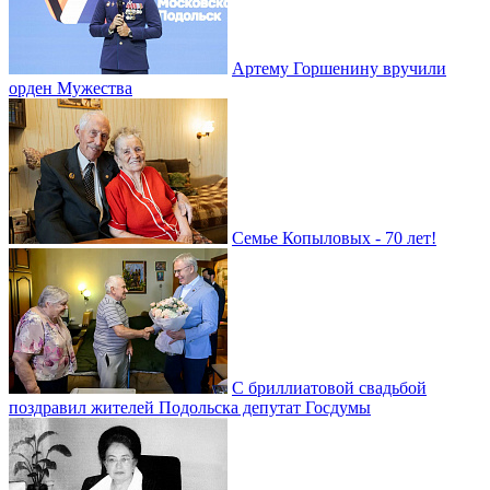
Артему Горшенину вручили
орден Мужества
Семье Копыловых - 70 лет!
С бриллиатовой свадьбой
поздравил жителей Подольска депутат Госдумы