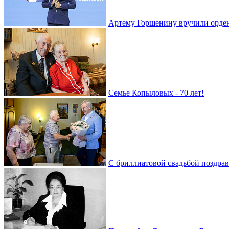
Артему Горшенину вручили орде
Семье Копыловых - 70 лет!
С бриллиатовой свадьбой поздра