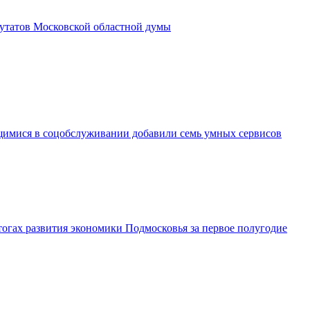
утатов Московской областной думы
имися в соцобслуживании добавили семь умных сервисов
огах развития экономики Подмосковья за первое полугодие