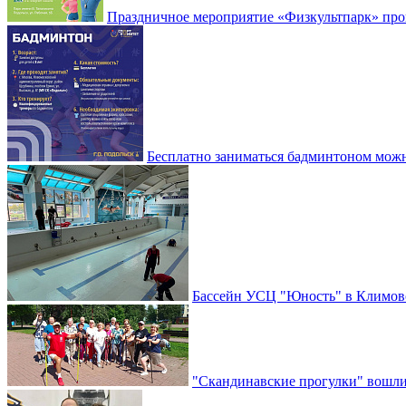
Праздничное мероприятие «Физкультпарк» прой
Бесплатно заниматься бадминтоном мож
Бассейн УСЦ "Юность" в Климовс
"Скандинавские прогулки" вошли