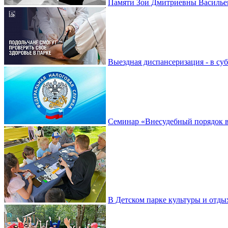
Памяти Зои Дмитриевны Василье
Выездная диспансеризация - в су
Семинар «Внесудебный порядок в
В Детском парке культуры и отды