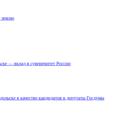
т землю
ске — вклад в суверенитет России
дольске в качестве кандидатов в депутаты Госдумы