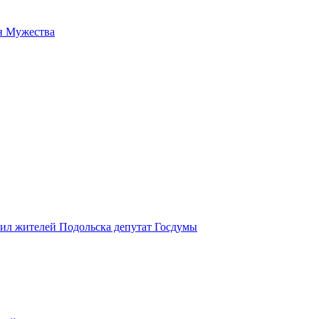
н Мужества
вил жителей Подольска депутат Госдумы