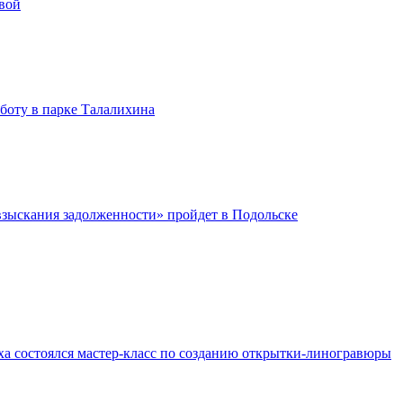
вой
бботу в парке Талалихина
зыскания задолженности» пройдет в Подольске
ха состоялся мастер-класс по созданию открытки-линогравюры