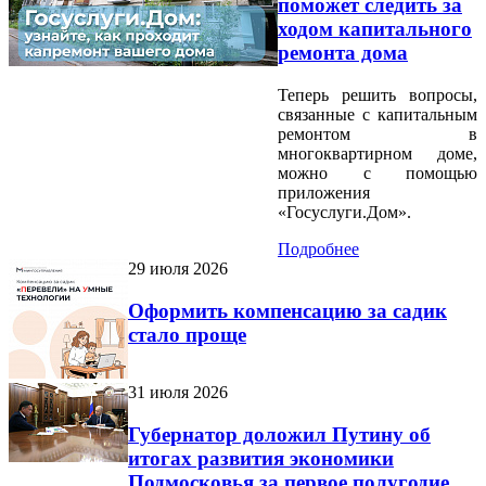
поможет следить за
ходом капитального
ремонта дома
Теперь решить вопросы,
связанные с капитальным
ремонтом в
многоквартирном доме,
можно с помощью
приложения
«Госуслуги.Дом».
Подробнее
29 июля 2026
Оформить компенсацию за садик
стало проще
31 июля 2026
Губернатор доложил Путину об
итогах развития экономики
Подмосковья за первое полугодие