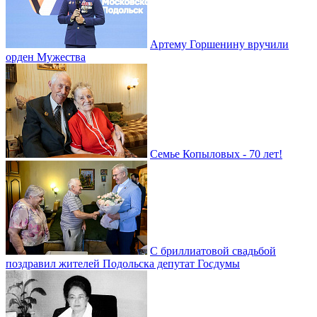
Артему Горшенину вручили
орден Мужества
Семье Копыловых - 70 лет!
С бриллиатовой свадьбой
поздравил жителей Подольска депутат Госдумы