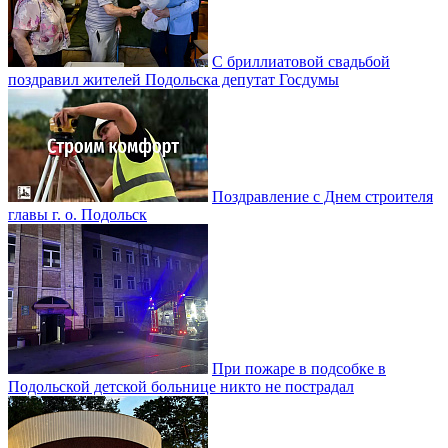
С бриллиатовой свадьбой
поздравил жителей Подольска депутат Госдумы
Поздравление с Днем строителя
главы г. о. Подольск
При пожаре в подсобке в
Подольской детской больнице никто не пострадал