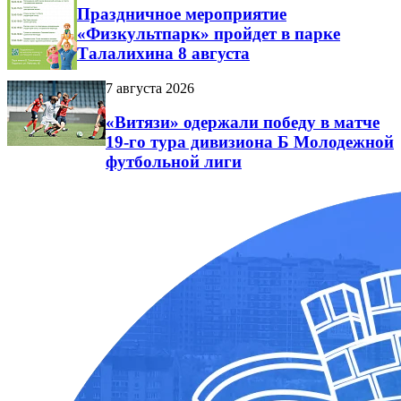
Праздничное мероприятие
«Физкультпарк» пройдет в парке
Талалихина 8 августа
7 августа 2026
«Витязи» одержали победу в матче
19-го тура дивизиона Б Молодежной
футбольной лиги