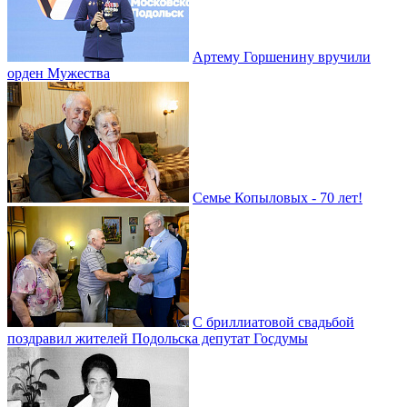
Артему Горшенину вручили
орден Мужества
Семье Копыловых - 70 лет!
С бриллиатовой свадьбой
поздравил жителей Подольска депутат Госдумы