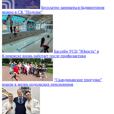
Бесплатно заниматься бадминтоном
можно в СК "Подолье"
Бассейн УСЦ "Юность" в
Климовске вновь работает после профилактики
"Скандинавские прогулки"
вошли в жизнь подольских пенсионеров