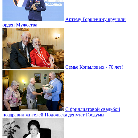
Артему Горшенину вручили
орден Мужества
Семье Копыловых - 70 лет!
С бриллиатовой свадьбой
поздравил жителей Подольска депутат Госдумы