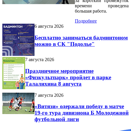
За короткий промежуток
времени проведена
большая работа.
Подробнее
6 августа 2026
Бесплатно заниматься бадминтоном
можно в СК "Подолье"
7 августа 2026
Праздничное мероприятие
«Физкультпарк» пройдет в парке
Талалихина 8 августа
7 августа 2026
«Витязи» одержали победу в матче
19-го тура дивизиона Б Молодежной
футбольной лиги