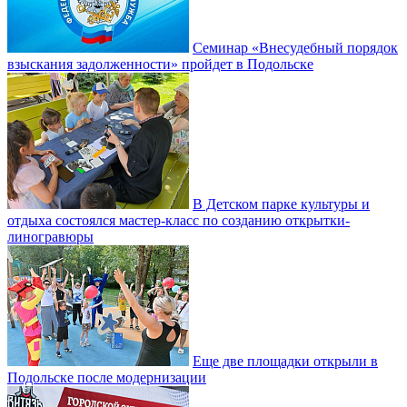
Семинар «Внесудебный порядок
взыскания задолженности» пройдет в Подольске
В Детском парке культуры и
отдыха состоялся мастер-класс по созданию открытки-
линогравюры
Еще две площадки открыли в
Подольске после модернизации