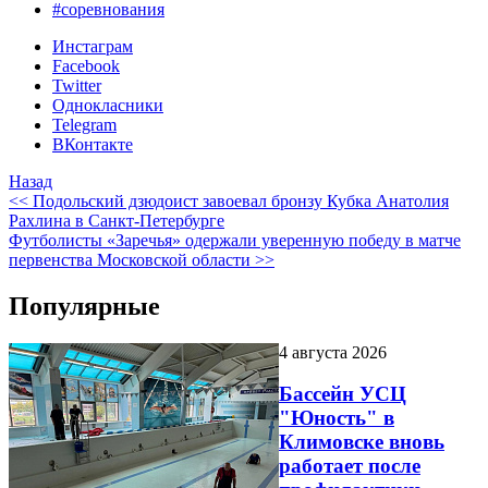
#соревнования
Инстаграм
Facebook
Twitter
Однокласники
Telegram
ВКонтакте
Назад
<< Подольский дзюдоист завоевал бронзу Кубка Анатолия
Рахлина в Санкт-Петербурге
Футболисты «Заречья» одержали уверенную победу в матче
первенства Московской области >>
Популярные
4 августа 2026
Бассейн УСЦ
"Юность" в
Климовске вновь
работает после