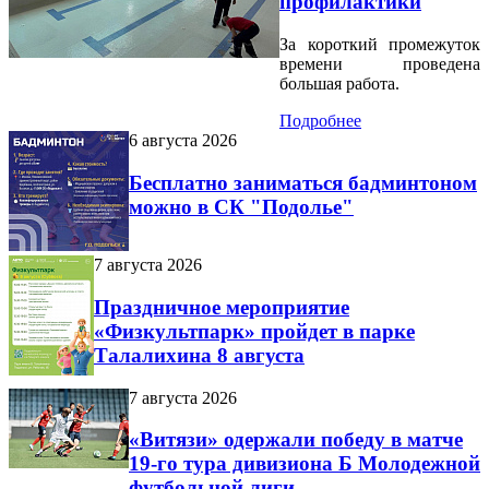
профилактики
За короткий промежуток
времени проведена
большая работа.
Подробнее
6 августа 2026
Бесплатно заниматься бадминтоном
можно в СК "Подолье"
7 августа 2026
Праздничное мероприятие
«Физкультпарк» пройдет в парке
Талалихина 8 августа
7 августа 2026
«Витязи» одержали победу в матче
19-го тура дивизиона Б Молодежной
футбольной лиги