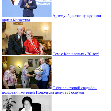
Артему Горшенину вручили
орден Мужества
Семье Копыловых - 70 лет!
С бриллиатовой свадьбой
поздравил жителей Подольска депутат Госдумы