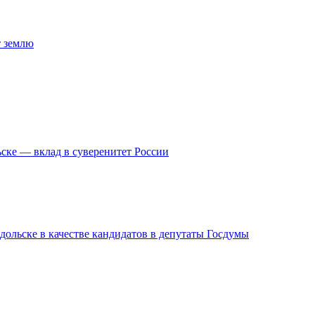
т землю
ске — вклад в суверенитет России
дольске в качестве кандидатов в депутаты Госдумы