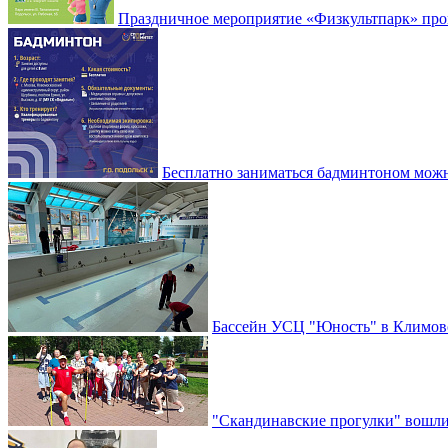
Праздничное мероприятие «Физкультпарк» прой
Бесплатно заниматься бадминтоном мож
Бассейн УСЦ "Юность" в Климовс
"Скандинавские прогулки" вошли