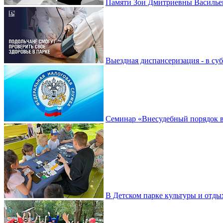
Памяти Зои Дмитриевны Василье
Выездная диспансеризация - в су
Семинар «Внесудебный порядок в
В Детском парке культуры и отды