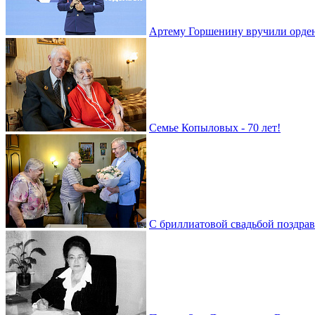
Артему Горшенину вручили орде
Семье Копыловых - 70 лет!
С бриллиатовой свадьбой поздра