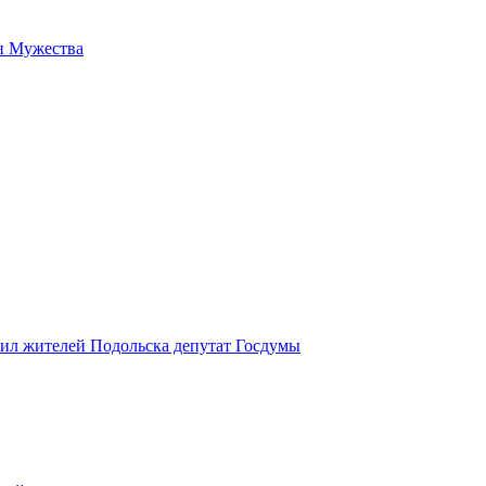
н Мужества
вил жителей Подольска депутат Госдумы