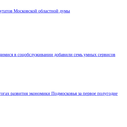
утатов Московской областной думы
имися в соцобслуживании добавили семь умных сервисов
огах развития экономики Подмосковья за первое полугодие