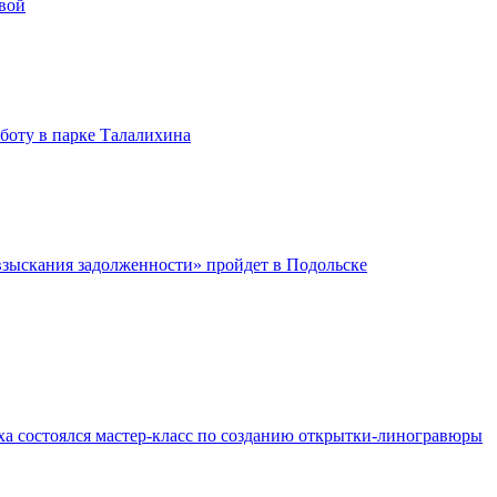
вой
бботу в парке Талалихина
зыскания задолженности» пройдет в Подольске
ха состоялся мастер-класс по созданию открытки-линогравюры