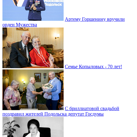
Артему Горшенину вручили
орден Мужества
Семье Копыловых - 70 лет!
С бриллиатовой свадьбой
поздравил жителей Подольска депутат Госдумы