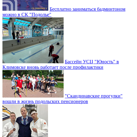
Бесплатно заниматься бадминтоном
можно в СК "Подолье"
Бассейн УСЦ "Юность" в
Климовске вновь работает после профилактики
"Скандинавские прогулки"
вошли в жизнь подольских пенсионеров