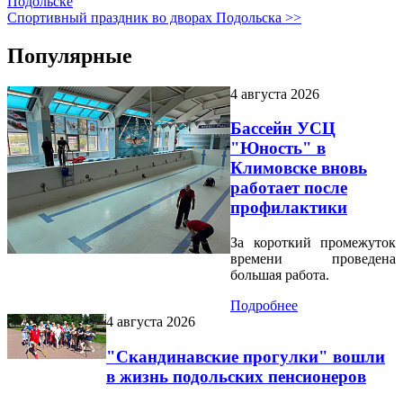
Подольске
Спортивный праздник во дворах Подольска >>
Популярные
4 августа 2026
Бассейн УСЦ
"Юность" в
Климовске вновь
работает после
профилактики
За короткий промежуток
времени проведена
большая работа.
Подробнее
4 августа 2026
"Скандинавские прогулки" вошли
в жизнь подольских пенсионеров