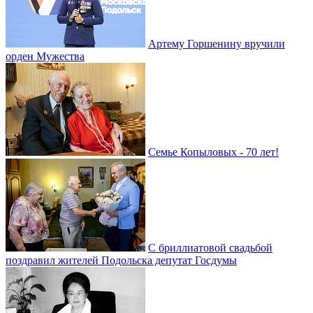
Артему Горшенину вручили
орден Мужества
Семье Копыловых - 70 лет!
С бриллиатовой свадьбой
поздравил жителей Подольска депутат Госдумы