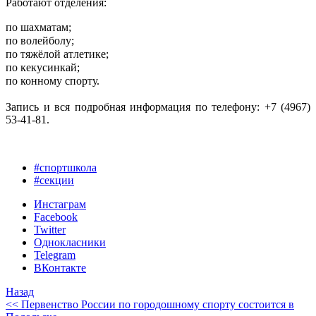
Работают отделения:
по шахматам;⁣⁣⠀
по волейболу;⁣⁣⠀
по тяжëлой атлетике;⁣⁣⠀
по кекусинкай;⁣⁣⠀
по конному спорту.⁣⁣⠀
⁣⁣⠀
Запись и вся подробная информация по телефону: +7 (4967)
53-41-81.
#спортшкола
#секции
Инстаграм
Facebook
Twitter
Однокласники
Telegram
ВКонтакте
Назад
<< Первенство России по городошному спорту состоится в