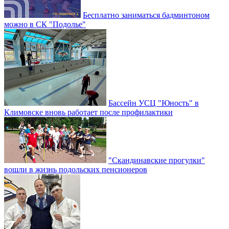
Бесплатно заниматься бадминтоном
можно в СК "Подолье"
Бассейн УСЦ "Юность" в
Климовске вновь работает после профилактики
"Скандинавские прогулки"
вошли в жизнь подольских пенсионеров