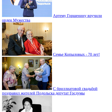
Артему Горшенину вручили
орден Мужества
Семье Копыловых - 70 лет!
С бриллиатовой свадьбой
поздравил жителей Подольска депутат Госдумы