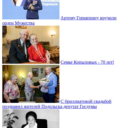
Артему Горшенину вручили
орден Мужества
Семье Копыловых - 70 лет!
С бриллиатовой свадьбой
поздравил жителей Подольска депутат Госдумы