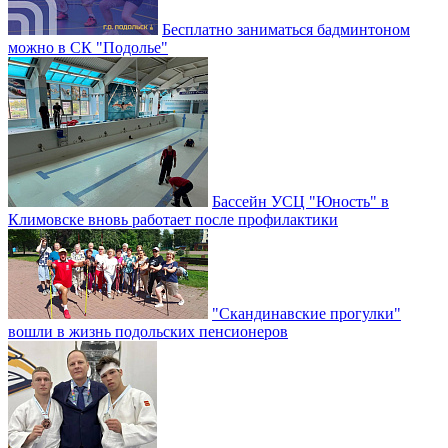
Бесплатно заниматься бадминтоном
можно в СК "Подолье"
Бассейн УСЦ "Юность" в
Климовске вновь работает после профилактики
"Скандинавские прогулки"
вошли в жизнь подольских пенсионеров