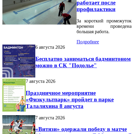
работает после
профилактики
За короткий промежуток
времени проведена
большая работа.
Подробнее
6 августа 2026
Бесплатно заниматься бадминтоном
можно в СК "Подолье"
7 августа 2026
Праздничное мероприятие
«Физкультпарк» пройдет в парке
Талалихина 8 августа
7 августа 2026
«Витязи» одержали победу в матче