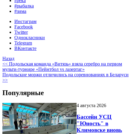
#река
#рыбалка
#зима
Инстаграм
Facebook
Twitter
Однокласники
Telegram
ВКонтакте
Назад
<< Подольская команда «Витязь» взяла серебро на первом
мульти-турнире «Пейнтбол vs лазертаг»
Подольские моржи отличились на соревнованиях в Беларуси
>>
Популярные
4 августа 2026
Бассейн УСЦ
"Юность" в
Климовске вновь