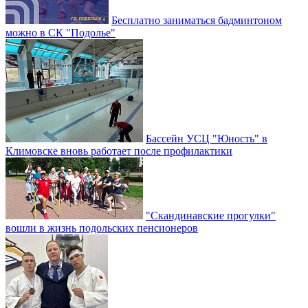
Бесплатно заниматься бадминтоном
можно в СК "Подолье"
Бассейн УСЦ "Юность" в
Климовске вновь работает после профилактики
"Скандинавские прогулки"
вошли в жизнь подольских пенсионеров