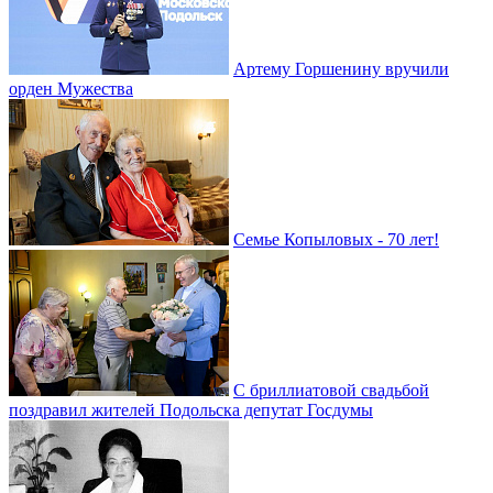
Артему Горшенину вручили
орден Мужества
Семье Копыловых - 70 лет!
С бриллиатовой свадьбой
поздравил жителей Подольска депутат Госдумы