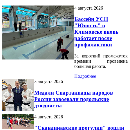
4 августа 2026
Бассейн УСЦ
"Юность" в
Климовске вновь
работает после
профилактики
За короткий промежуток
времени проведена
большая работа.
Подробнее
3 августа 2026
Медали Спартакиады народов
России завоевали подольские
дзюдоисты
4 августа 2026
"Скандинавские прогулки" вошли