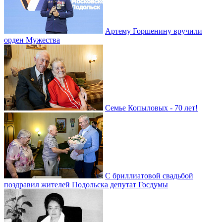
Артему Горшенину вручили
орден Мужества
Семье Копыловых - 70 лет!
С бриллиатовой свадьбой
поздравил жителей Подольска депутат Госдумы