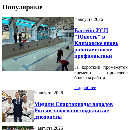
Популярные
4 августа 2026
Бассейн УСЦ
"Юность" в
Климовске вновь
работает после
профилактики
За короткий промежуток
времени проведена
большая работа.
Подробнее
3 августа 2026
Медали Спартакиады народов
России завоевали подольские
дзюдоисты
4 августа 2026