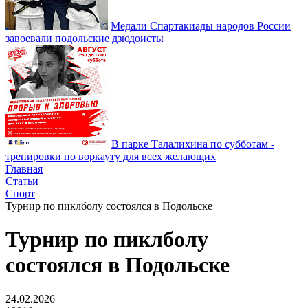
Медали Спартакиады народов России
завоевали подольские дзюдоисты
В парке Талалихина по субботам -
тренировки по воркауту для всех желающих
Главная
Статьи
Спорт
Турнир по пиклболу состоялся в Подольске
Турнир по пиклболу
состоялся в Подольске
24.02.2026