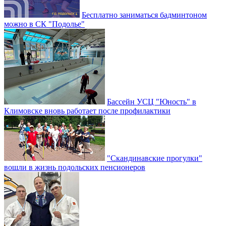
Бесплатно заниматься бадминтоном
можно в СК "Подолье"
Бассейн УСЦ "Юность" в
Климовске вновь работает после профилактики
"Скандинавские прогулки"
вошли в жизнь подольских пенсионеров