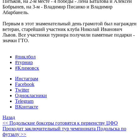
Питьков, на 2-м месте - 4 победы - Лена Баталова и Алексей
Бобрынев, на 3-м - Владимир Писанко и Владимир
Абарбанель.
Первым в этот знаменательный день грамотой был награжден
ветеран, старейший участник клуба Николай Иванович
Львов. Все участники турнира получили памятные подарки -
значки ГТО.
#пиклбол
#турнир
#Климовск
Инстаграм
Facebook
Twitter
Однокласники
Telegram
ВКонтакте
Назад
<< Подольские боксеры готовятся к первенству ЦФО
Проходит заключительный тур чемпионата Подольска по
футзалу >>