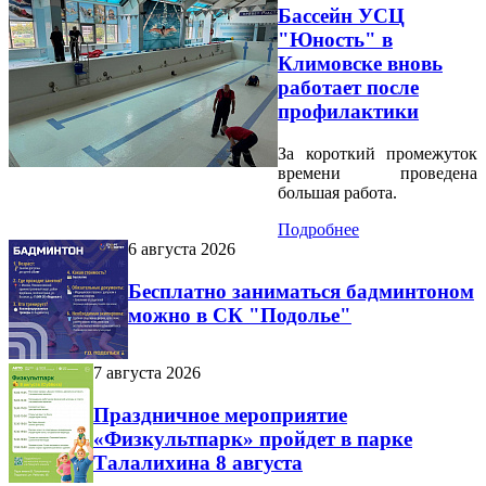
Бассейн УСЦ
"Юность" в
Климовске вновь
работает после
профилактики
За короткий промежуток
времени проведена
большая работа.
Подробнее
6 августа 2026
Бесплатно заниматься бадминтоном
можно в СК "Подолье"
7 августа 2026
Праздничное мероприятие
«Физкультпарк» пройдет в парке
Талалихина 8 августа