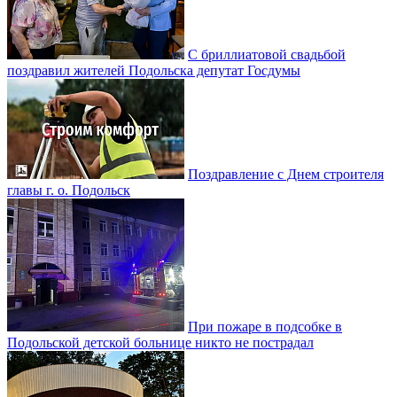
С бриллиатовой свадьбой
поздравил жителей Подольска депутат Госдумы
Поздравление с Днем строителя
главы г. о. Подольск
При пожаре в подсобке в
Подольской детской больнице никто не пострадал