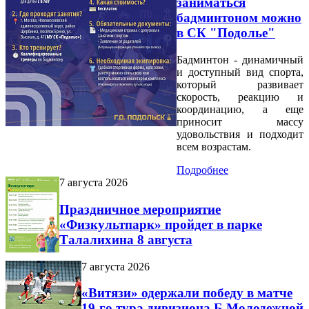
заниматься
бадминтоном можно
в СК "Подолье"
Бадминтон - динамичный
и доступный вид спорта,
который развивает
скорость, реакцию и
координацию, а еще
приносит массу
удовольствия и подходит
всем возрастам.
Подробнее
7 августа 2026
Праздничное мероприятие
«Физкультпарк» пройдет в парке
Талалихина 8 августа
7 августа 2026
«Витязи» одержали победу в матче
19-го тура дивизиона Б Молодежной