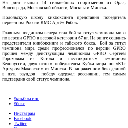
На ринг вышли 14 сильнейших спортсменов из Орла,
Волгограда, Московской области, Москвы и Минска.
Подольскую школу кикбоксинга представил победитель
первенства России КМС Артём Рябов.
Главным поединком вечера стал бой за титул чемпиона мира
по версии GPRO в весовой категории 67 кг. На ринге сошлись
представители кикбоксинга и тайского бокса. Бой за титул
чемпиона мира среди профессионалов по версии GPRO
прошел между действующим чемпионом GPRO Сергеем
Гороховым из Кстова и шестикратным чемпионом
Белоруссии, двукратным победителем Кубка мира по «К1»
Артуром Маковским из Минска. В напряженном бою длиной
в пять раундов победу одержал россиянин, тем самым
подтвердив свой статус чемпиона.
#кикбоксинг
#бокс
Инстаграм
Facebook
Twitter