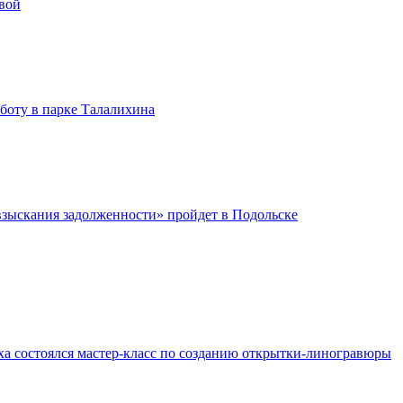
вой
бботу в парке Талалихина
зыскания задолженности» пройдет в Подольске
ха состоялся мастер-класс по созданию открытки-линогравюры