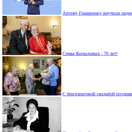
Артему Горшенину вручили орде
Семье Копыловых - 70 лет!
С бриллиатовой свадьбой поздра