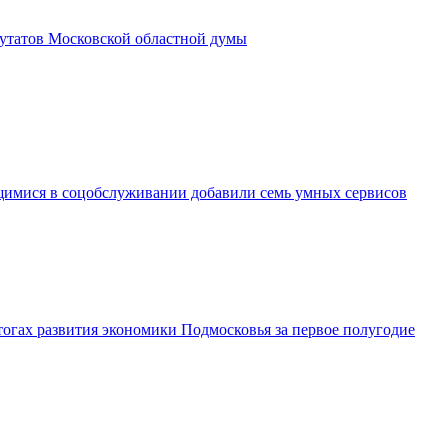
утатов Московской областной думы
имися в соцобслуживании добавили семь умных сервисов
огах развития экономики Подмосковья за первое полугодие