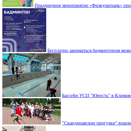
Праздничное мероприятие «Физкультпарк» прой
Бесплатно заниматься бадминтоном мож
Бассейн УСЦ "Юность" в Климовс
"Скандинавские прогулки" вошли