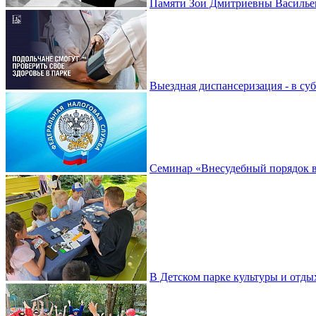
Памяти Зои Дмитриевны Василье
Выездная диспансеризация - в су
Семинар «Внесудебный порядок в
В Детском парке культуры и отды