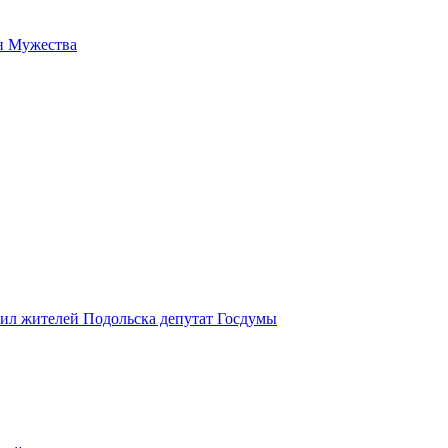
н Мужества
вил жителей Подольска депутат Госдумы