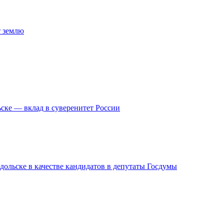
т землю
ске — вклад в суверенитет России
дольске в качестве кандидатов в депутаты Госдумы