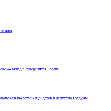
т землю
ске — вклад в суверенитет России
дольске в качестве кандидатов в депутаты Госдумы