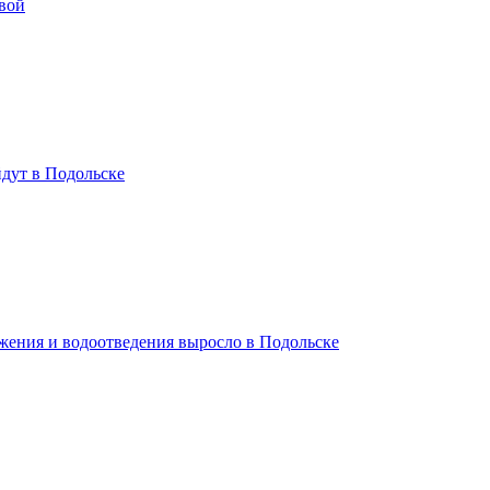
вой
дут в Подольске
жения и водоотведения выросло в Подольске