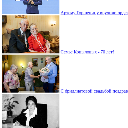
Артему Горшенину вручили орде
Семье Копыловых - 70 лет!
С бриллиатовой свадьбой поздра