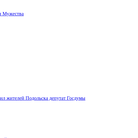
н Мужества
вил жителей Подольска депутат Госдумы