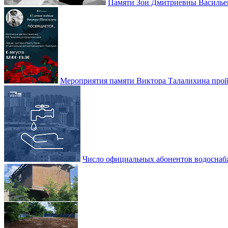
Памяти Зои Дмитриевны Василье
Мероприятия памяти Виктора Талалихина прой
Число официальных абонентов водоснаб