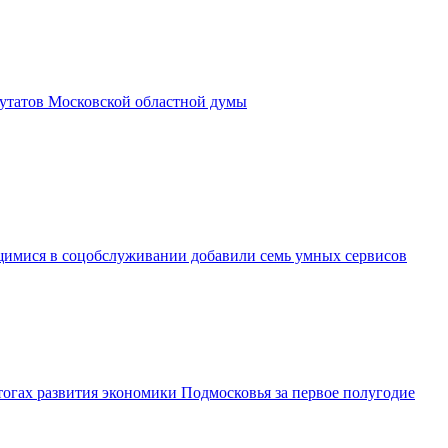
утатов Московской областной думы
имися в соцобслуживании добавили семь умных сервисов
огах развития экономики Подмосковья за первое полугодие