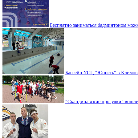
Бесплатно заниматься бадминтоном мож
Бассейн УСЦ "Юность" в Климовс
"Скандинавские прогулки" вошли