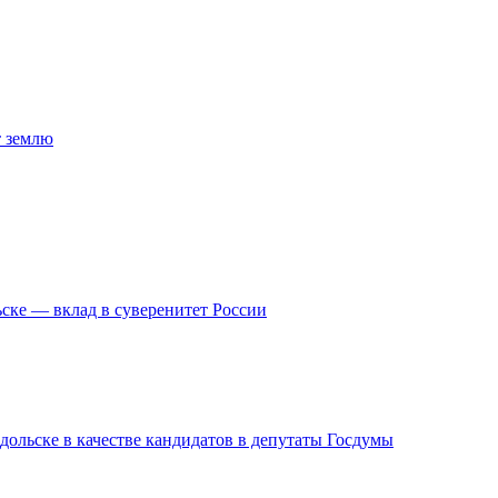
т землю
ске — вклад в суверенитет России
дольске в качестве кандидатов в депутаты Госдумы