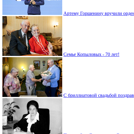
Артему Горшенину вручили орде
Семье Копыловых - 70 лет!
С бриллиатовой свадьбой поздра