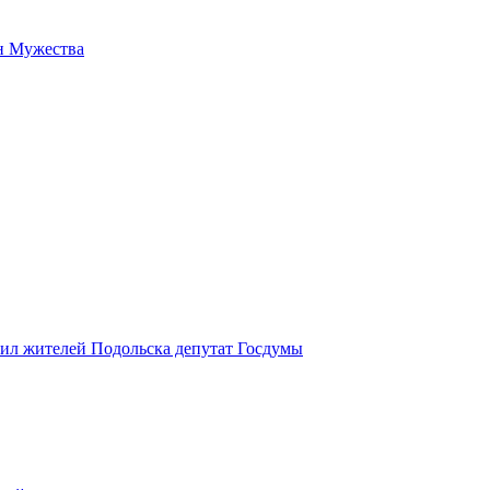
н Мужества
вил жителей Подольска депутат Госдумы