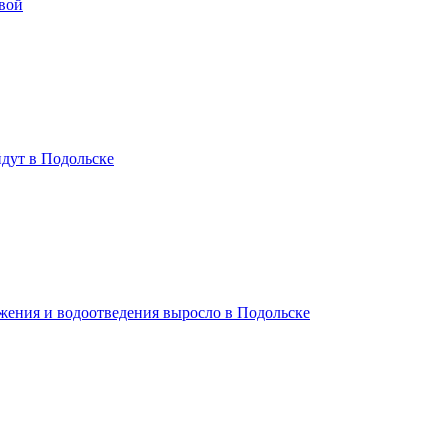
вой
дут в Подольске
жения и водоотведения выросло в Подольске