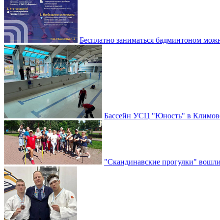
Бесплатно заниматься бадминтоном мож
Бассейн УСЦ "Юность" в Климовс
"Скандинавские прогулки" вошли