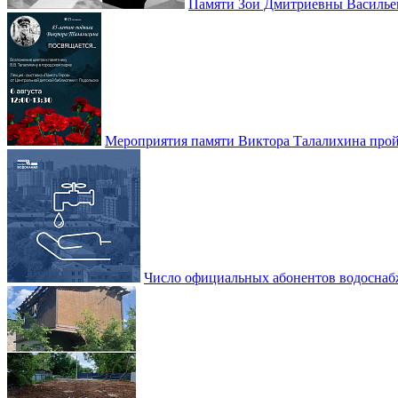
Памяти Зои Дмитриевны Василье
Мероприятия памяти Виктора Талалихина прой
Число официальных абонентов водоснаб