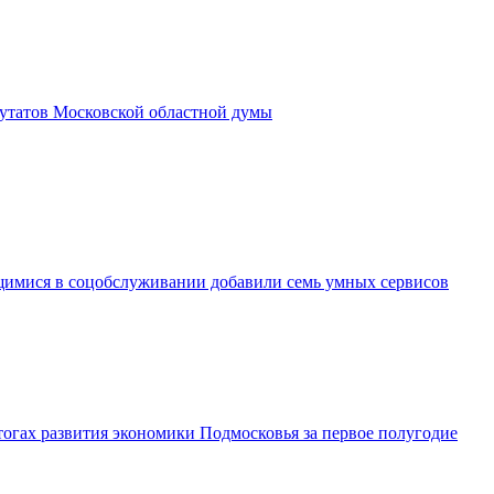
утатов Московской областной думы
имися в соцобслуживании добавили семь умных сервисов
огах развития экономики Подмосковья за первое полугодие