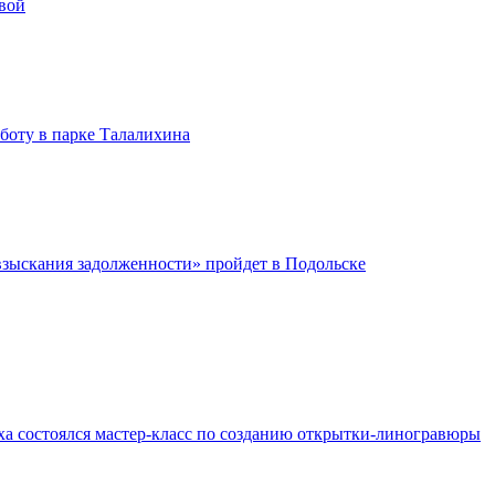
вой
бботу в парке Талалихина
зыскания задолженности» пройдет в Подольске
ха состоялся мастер-класс по созданию открытки-линогравюры