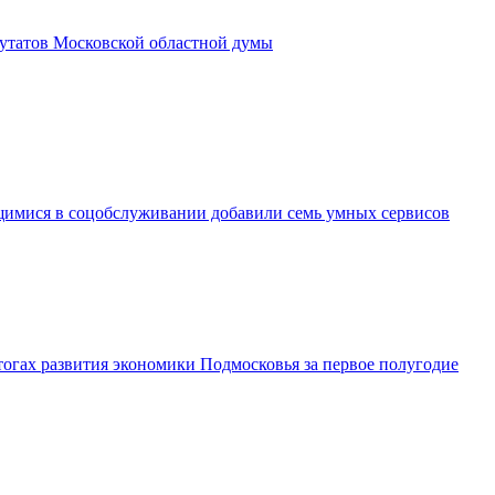
утатов Московской областной думы
имися в соцобслуживании добавили семь умных сервисов
огах развития экономики Подмосковья за первое полугодие