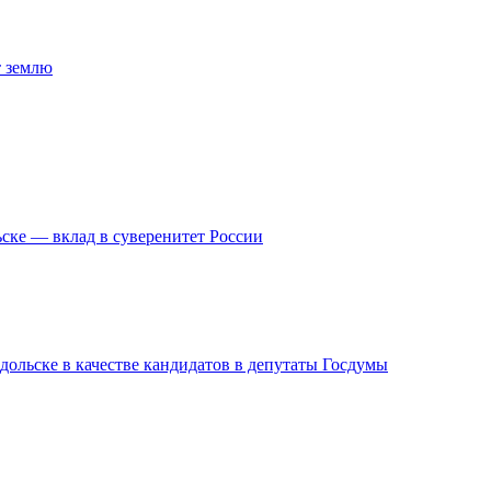
т землю
ске — вклад в суверенитет России
дольске в качестве кандидатов в депутаты Госдумы