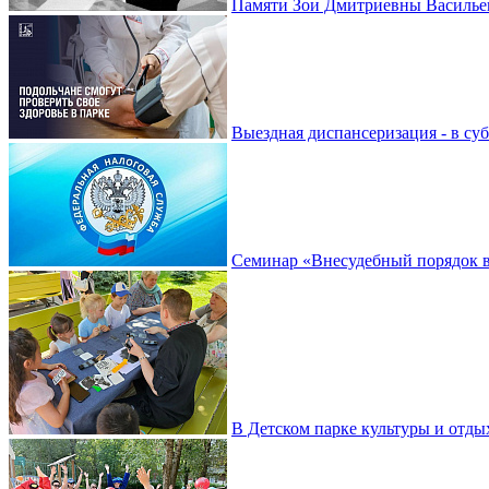
Памяти Зои Дмитриевны Василье
Выездная диспансеризация - в су
Семинар «Внесудебный порядок в
В Детском парке культуры и отды