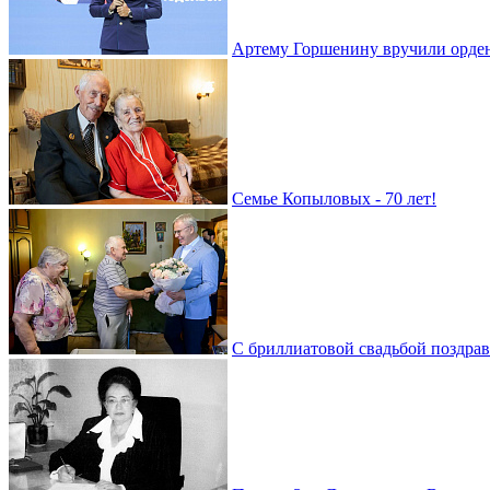
Артему Горшенину вручили орде
Семье Копыловых - 70 лет!
С бриллиатовой свадьбой поздра