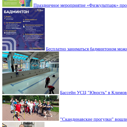
Праздничное мероприятие «Физкультпарк» прой
Бесплатно заниматься бадминтоном мож
Бассейн УСЦ "Юность" в Климовс
"Скандинавские прогулки" вошли