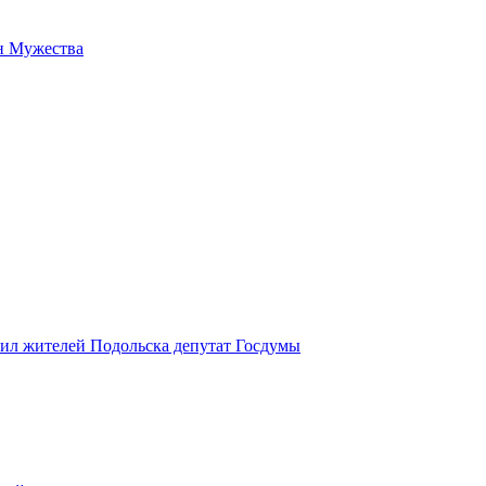
н Мужества
вил жителей Подольска депутат Госдумы