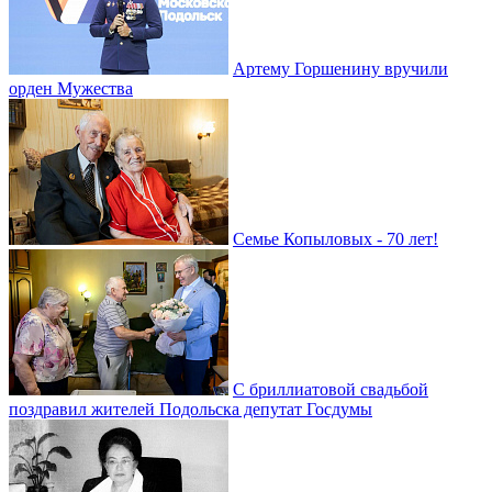
Артему Горшенину вручили
орден Мужества
Семье Копыловых - 70 лет!
С бриллиатовой свадьбой
поздравил жителей Подольска депутат Госдумы