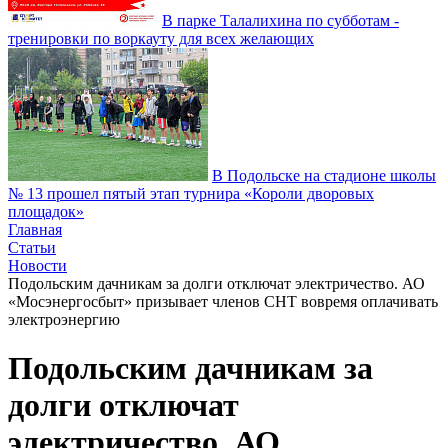
В парке Талалихина по субботам -
тренировки по воркауту для всех желающих
В Подольске на стадионе школы
№ 13 прошел пятый этап турнира «Короли дворовых
площадок»
Главная
Статьи
Новости
Подольским дачникам за долги отключат электричество. АО
«Мосэнергосбыт» призывает членов СНТ вовремя оплачивать
электроэнергию
Подольским дачникам за
долги отключат
электричество. АО