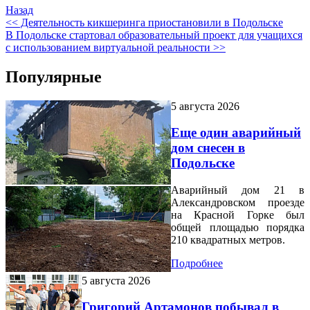
Назад
<< Деятельность кикшеринга приостановили в Подольске
В Подольске стартовал образовательный проект для учащихся
с использованием виртуальной реальности >>
Популярные
5 августа 2026
Еще один аварийный
дом снесен в
Подольске
Аварийный дом 21 в
Александровском проезде
на Красной Горке был
общей площадью порядка
210 квадратных метров.
Подробнее
5 августа 2026
Григорий Артамонов побывал в