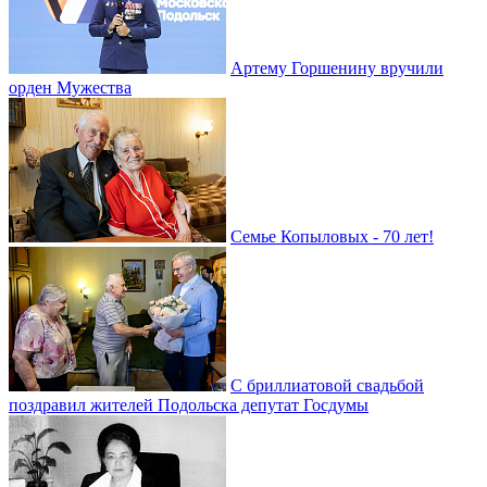
Артему Горшенину вручили
орден Мужества
Семье Копыловых - 70 лет!
С бриллиатовой свадьбой
поздравил жителей Подольска депутат Госдумы