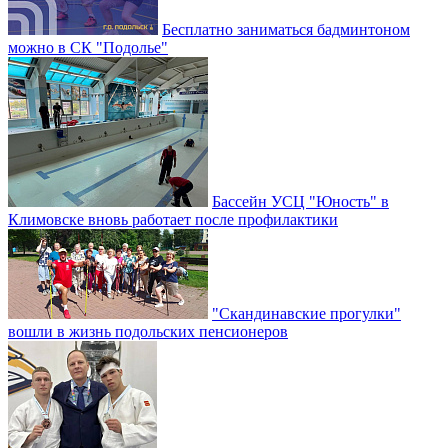
Бесплатно заниматься бадминтоном
можно в СК "Подолье"
Бассейн УСЦ "Юность" в
Климовске вновь работает после профилактики
"Скандинавские прогулки"
вошли в жизнь подольских пенсионеров