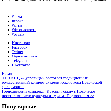
#зима
#горка
#катание
#безопасность
#отдых
Инстаграм
Facebook
Twitter
Однокласники
Telegram
ВКонтакте
Назад
<< В КПЦ «Дубровицы» состоялся традиционный
рождественский концерт академического хора Подольской
филармонии
Горнолыжный комплекс «Красная горка» в Подольске
посетил министр культуры и туризма Подмосковья >>
Популярные