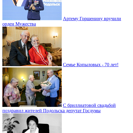
Артему Горшенину вручили
орден Мужества
Семье Копыловых - 70 лет!
С бриллиатовой свадьбой
поздравил жителей Подольска депутат Госдумы