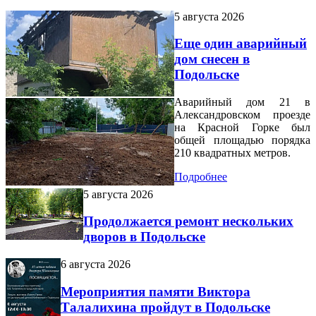
5 августа 2026
Еще один аварийный
дом снесен в
Подольске
Аварийный дом 21 в
Александровском проезде
на Красной Горке был
общей площадью порядка
210 квадратных метров.
Подробнее
5 августа 2026
Продолжается ремонт нескольких
дворов в Подольске
6 августа 2026
Мероприятия памяти Виктора
Талалихина пройдут в Подольске