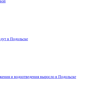
вой
дут в Подольске
жения и водоотведения выросло в Подольске