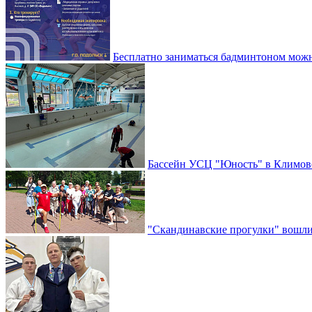
Бесплатно заниматься бадминтоном мож
Бассейн УСЦ "Юность" в Климовс
"Скандинавские прогулки" вошли