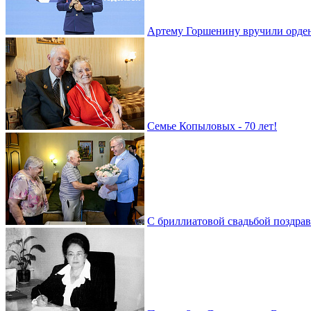
Артему Горшенину вручили орде
Семье Копыловых - 70 лет!
С бриллиатовой свадьбой поздра