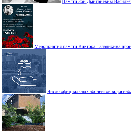
Памяти Зои Дмитриевны Василье
Мероприятия памяти Виктора Талалихина прой
Число официальных абонентов водоснаб