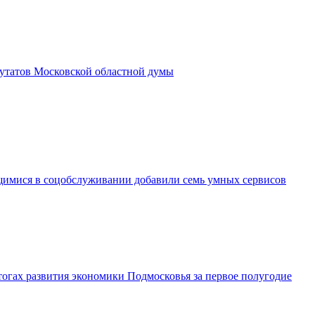
утатов Московской областной думы
имися в соцобслуживании добавили семь умных сервисов
огах развития экономики Подмосковья за первое полугодие