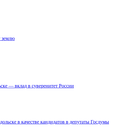
т землю
ске — вклад в суверенитет России
дольске в качестве кандидатов в депутаты Госдумы