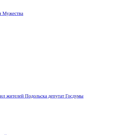
н Мужества
вил жителей Подольска депутат Госдумы