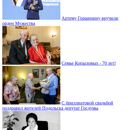
Артему Горшенину вручили
орден Мужества
Семье Копыловых - 70 лет!
С бриллиатовой свадьбой
поздравил жителей Подольска депутат Госдумы