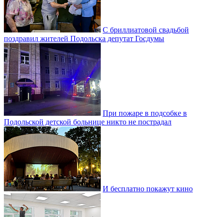
С бриллиатовой свадьбой
поздравил жителей Подольска депутат Госдумы
При пожаре в подсобке в
Подольской детской больнице никто не пострадал
И бесплатно покажут кино