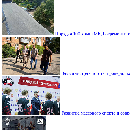
Порядка 100 крыш МКД отремонтиро
Замминистра чистоты проверил ка
Развитие массового спорта и со