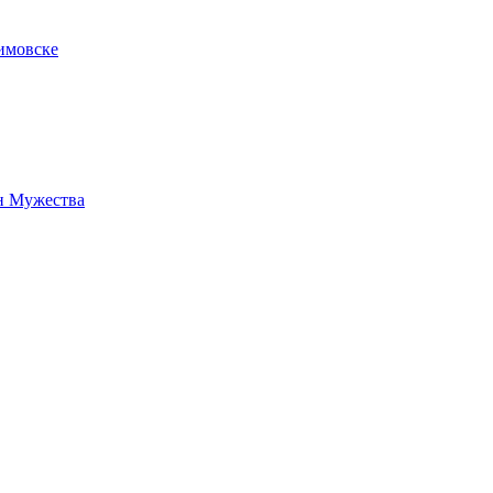
имовске
н Мужества