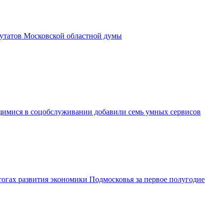
утатов Московской областной думы
имися в соцобслуживании добавили семь умных сервисов
огах развития экономики Подмосковья за первое полугодие