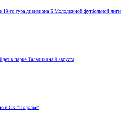
е 19-го тура дивизиона Б Молодежной футбольной лиги
дет в парке Талалихина 8 августа
но в СК "Подолье"