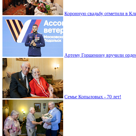
Коронную свадьбу отметили в Кл
Артему Горшенину вручили орде
Семье Копыловых - 70 лет!