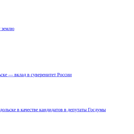
т землю
ске — вклад в суверенитет России
дольске в качестве кандидатов в депутаты Госдумы