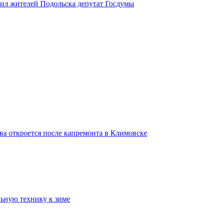
вил жителей Подольска депутат Госдумы
ва откроется после капремонта в Климовске
ьную технику к зиме