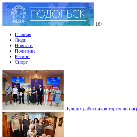
16+
Главная
Люди
Новости
Политика
Регион
Спорт
Лучших работников торговли наг