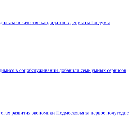
дольске в качестве кандидатов в депутаты Госдумы
имися в соцобслуживании добавили семь умных сервисов
огах развития экономики Подмосковья за первое полугодие