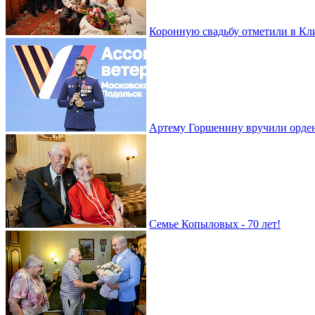
Коронную свадьбу отметили в Кл
Артему Горшенину вручили орде
Семье Копыловых - 70 лет!