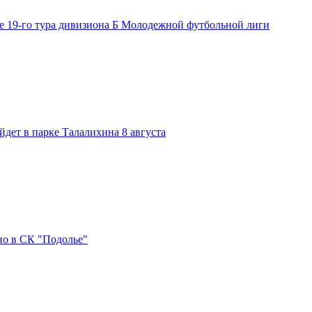
е 19-го тура дивизиона Б Молодежной футбольной лиги
дет в парке Талалихина 8 августа
но в СК "Подолье"