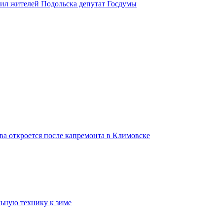
вил жителей Подольска депутат Госдумы
ва откроется после капремонта в Климовске
ьную технику к зиме