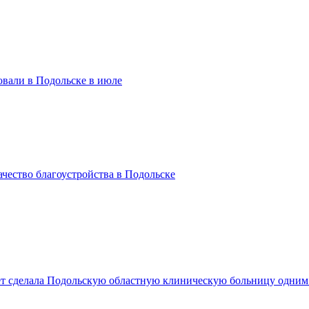
вали в Подольске в июле
чество благоустройства в Подольске
лет сделала Подольскую областную клиническую больницу одни