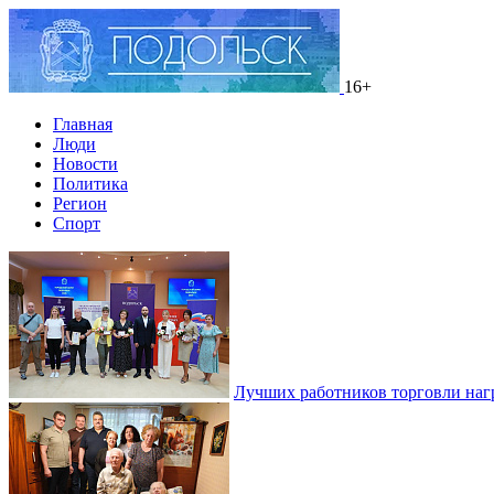
16+
Главная
Люди
Новости
Политика
Регион
Спорт
Лучших работников торговли наг