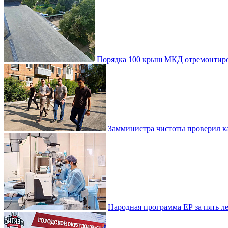
Порядка 100 крыш МКД отремонтиро
Замминистра чистоты проверил ка
Народная программа ЕР за пять 