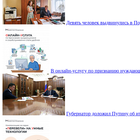
Девять человек выдвинулись в По
В онлайн-услугу по признанию нуждающ
Губернатор доложил Путину об ит