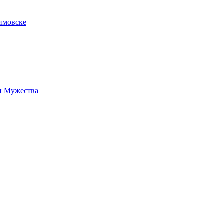
имовске
н Мужества