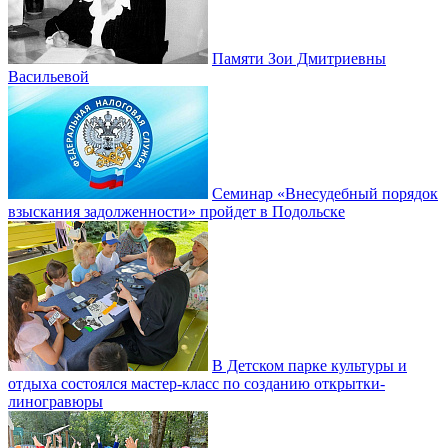
Памяти Зои Дмитриевны
Васильевой
Семинар «Внесудебный порядок
взыскания задолженности» пройдет в Подольске
В Детском парке культуры и
отдыха состоялся мастер-класс по созданию открытки-
линогравюры