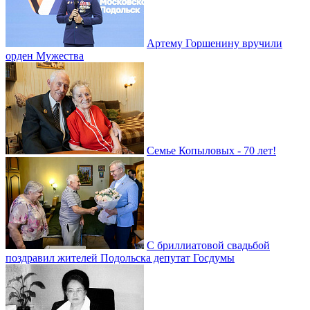
Артему Горшенину вручили
орден Мужества
Семье Копыловых - 70 лет!
С бриллиатовой свадьбой
поздравил жителей Подольска депутат Госдумы