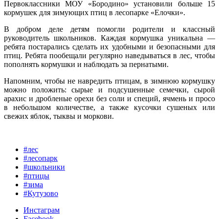
Первоклассники МОУ «Бородино» установили больше 15
кормушек для зимующих птиц в лесопарке «Елочки».
В добром деле детям помогли родители и классный
руководитель школьников. Каждая кормушка уникальна —
ребята постарались сделать их удобными и безопасными для
птиц. Ребята пообещали регулярно наведываться в лес, чтобы
пополнять кормушки и наблюдать за пернатыми.
Напомним, чтобы не навредить птицам, в зимнюю кормушку
можно положить: сырые и подсушенные семечки, сырой
арахис и дробленые орехи без соли и специй, ячмень и просо
в небольшом количестве, а также кусочки сушеных или
свежих яблок, тыквы и моркови.
#лес
#лесопарк
#школьники
#птицы
#зима
#Кутузово
Инстаграм
Facebook