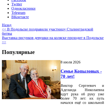
Twitter
Однокласники
Telegram
ВКонтакте
Назад
<< В Подольске поздравили участницу Сталинградской
битвы
Выставка рисунков девушки на коляске проходит в Подольске
>>
Популярные
8 июля 2026
Семье Копыловых -
70 лет!
Виктор Сергеевич и
Аделаида Николаевна
идут рука об руку уже
более 70 лет: их путь
начался ещё со школьной