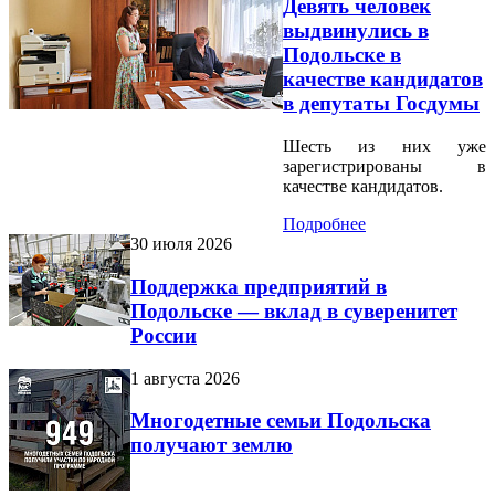
Девять человек
выдвинулись в
Подольске в
качестве кандидатов
в депутаты Госдумы
Шесть из них уже
зарегистрированы в
качестве кандидатов.
Подробнее
30 июля 2026
Поддержка предприятий в
Подольске — вклад в суверенитет
России
1 августа 2026
Многодетные семьи Подольска
получают землю