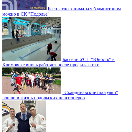
Бесплатно заниматься бадминтоном
можно в СК "Подолье"
Бассейн УСЦ "Юность" в
Климовске вновь работает после профилактики
"Скандинавские прогулки"
вошли в жизнь подольских пенсионеров