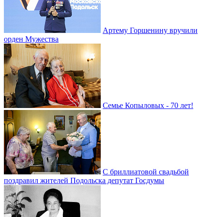
Артему Горшенину вручили
орден Мужества
Семье Копыловых - 70 лет!
С бриллиатовой свадьбой
поздравил жителей Подольска депутат Госдумы