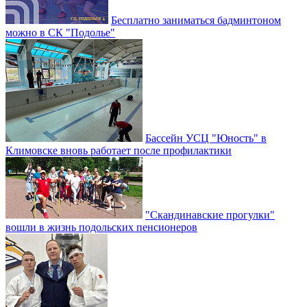
Бесплатно заниматься бадминтоном
можно в СК "Подолье"
Бассейн УСЦ "Юность" в
Климовске вновь работает после профилактики
"Скандинавские прогулки"
вошли в жизнь подольских пенсионеров