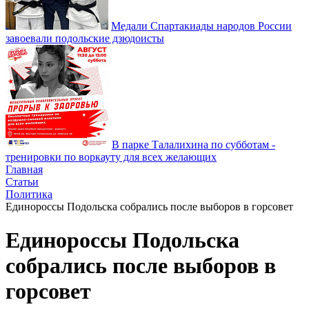
Медали Спартакиады народов России
завоевали подольские дзюдоисты
В парке Талалихина по субботам -
тренировки по воркауту для всех желающих
Главная
Статьи
Политика
Единороссы Подольска собрались после выборов в горсовет
Единороссы Подольска
собрались после выборов в
горсовет