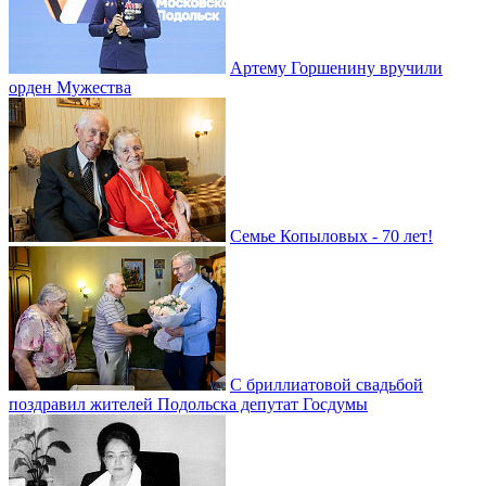
Артему Горшенину вручили
орден Мужества
Семье Копыловых - 70 лет!
С бриллиатовой свадьбой
поздравил жителей Подольска депутат Госдумы