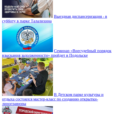
Выездная диспансеризация - в
субботу в парке Талалихина
Семинар «Внесудебный порядок
взыскания задолженности» пройдет в Подольске
В Детском парке культуры и
отдыха состоялся мастер-класс по созданию открытки-
линогравюры