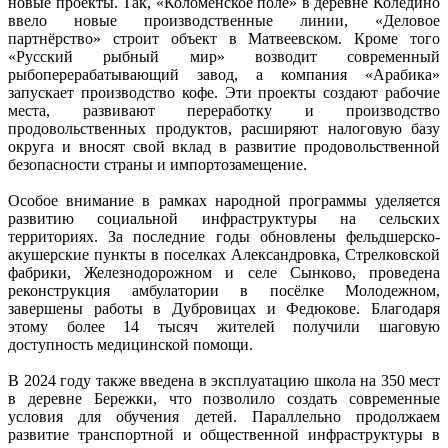
новые проекты. Так, «Коломенское поле» в деревне Коледино
ввело новые производственные линии, «Деловое
партнёрство» строит объект в Матвеевском. Кроме того
«Русский рыбный мир» возводит современный
рыбоперерабатывающий завод, а компания «Арабика»
запускает производство кофе. Эти проекты создают рабочие
места, развивают переработку и производство
продовольственных продуктов, расширяют налоговую базу
округа и вносят свой вклад в развитие продовольственной
безопасности страны и импортозамещение.
Особое внимание в рамках народной программы уделяется
развитию социальной инфраструктуры на сельских
территориях. За последние годы обновлены фельдшерско-
акушерские пункты в поселках Александровка, Стрелковской
фабрики, Железнодорожном и селе Сынково, проведена
реконструкция амбулатории в посёлке Молодежном,
завершены работы в Дубровицах и Федюкове. Благодаря
этому более 14 тысяч жителей получили шаговую
доступность медицинской помощи.
В 2024 году также введена в эксплуатацию школа на 350 мест
в деревне Бережки, что позволило создать современные
условия для обучения детей. Параллельно продолжаем
развитие транспортной и общественной инфраструктуры в