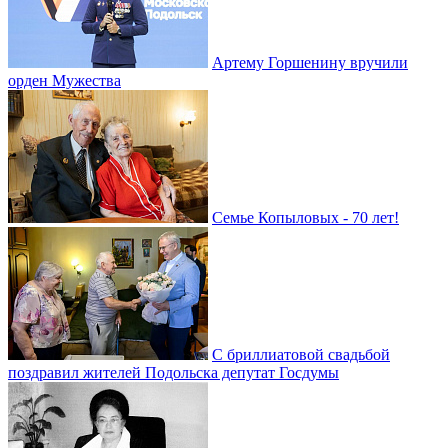
Артему Горшенину вручили
орден Мужества
Семье Копыловых - 70 лет!
С бриллиатовой свадьбой
поздравил жителей Подольска депутат Госдумы