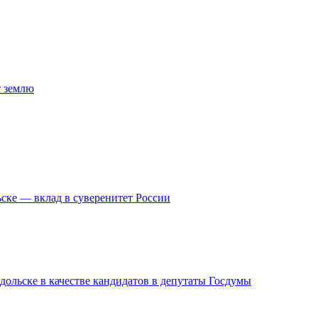
т землю
ске — вклад в суверенитет России
дольске в качестве кандидатов в депутаты Госдумы