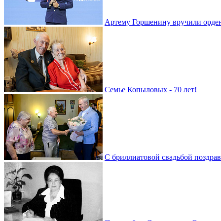
Артему Горшенину вручили орде
Семье Копыловых - 70 лет!
С бриллиатовой свадьбой поздра