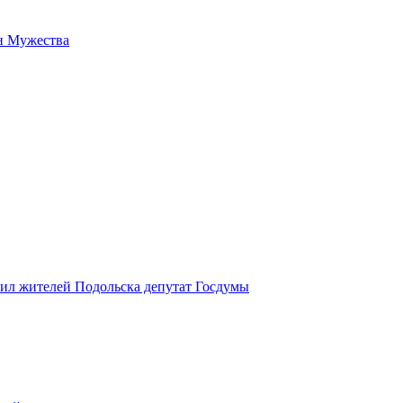
н Мужества
вил жителей Подольска депутат Госдумы