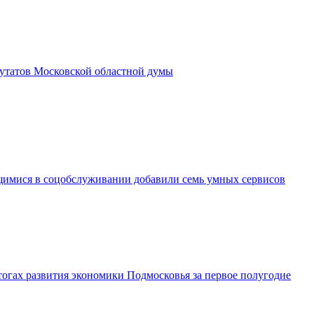
утатов Московской областной думы
имися в соцобслуживании добавили семь умных сервисов
огах развития экономики Подмосковья за первое полугодие