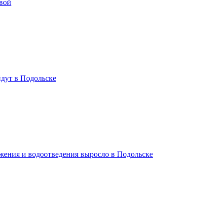
вой
дут в Подольске
жения и водоотведения выросло в Подольске