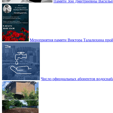
Памяти Зои Дмитриевны Василье
Мероприятия памяти Виктора Талалихина прой
Число официальных абонентов водоснаб