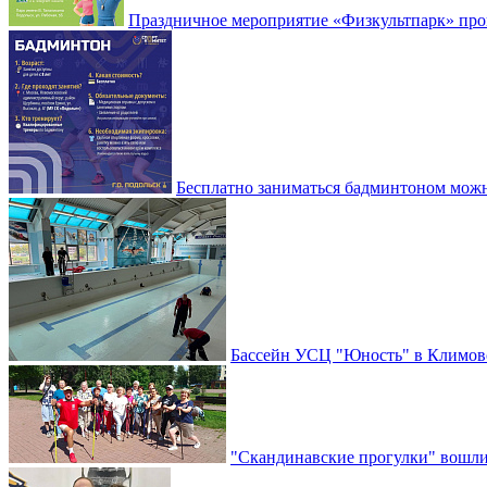
Праздничное мероприятие «Физкультпарк» прой
Бесплатно заниматься бадминтоном мож
Бассейн УСЦ "Юность" в Климовс
"Скандинавские прогулки" вошли