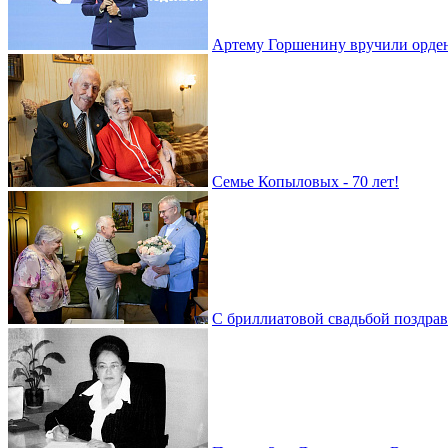
Артему Горшенину вручили орде
Семье Копыловых - 70 лет!
С бриллиатовой свадьбой поздра