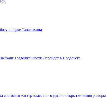
вой
бботу в парке Талалихина
зыскания задолженности» пройдет в Подольске
ха состоялся мастер-класс по созданию открытки-линогравюры