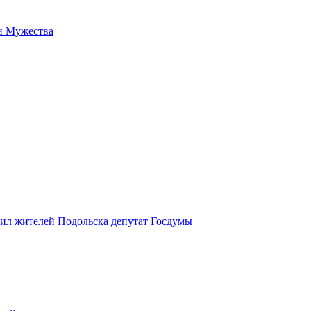
н Мужества
вил жителей Подольска депутат Госдумы