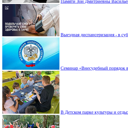
Памяти Зои Дмитриевны Василье
Выездная диспансеризация - в су
Семинар «Внесудебный порядок в
В Детском парке культуры и отды