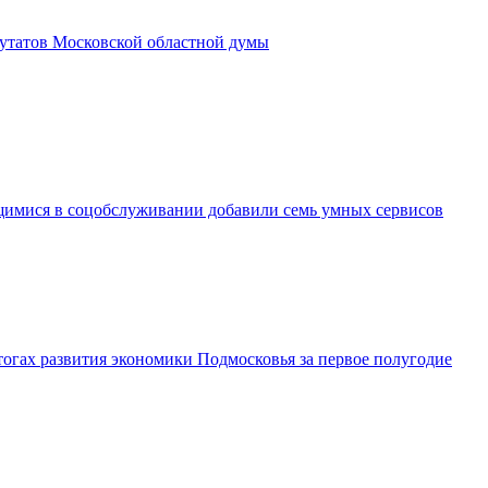
утатов Московской областной думы
имися в соцобслуживании добавили семь умных сервисов
огах развития экономики Подмосковья за первое полугодие