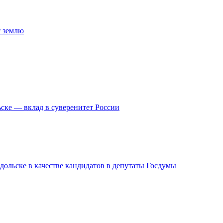
т землю
ске — вклад в суверенитет России
дольске в качестве кандидатов в депутаты Госдумы