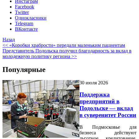
Инстаграм
Facebook
Twitter
Однокласники
Telegram
ВКонтакте
Назад
<< «Коробки храбрости» передали маленьким пациентам
Представитель Подольска получил благодарность за вклад в
молодежную политику региона >>
Популярные
30 июля 2026
Поддержка
предприятий в
Подольске — вклад
в суверенитет России
В Подмосковье для
бизнеса действуют
льготное кредитование,