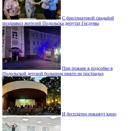
С бриллиатовой свадьбой
поздравил жителей Подольска депутат Госдумы
При пожаре в подсобке в
Подольской детской больнице никто не пострадал
И бесплатно покажут кино