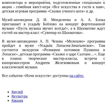
композитора и мероприятия, подготовленные специально к
акции - семейная квест-игра «Все искусства в гости к нам»,
детская игровая программа «Сказки ученого кота» и др.
Музей-заповедник Д. И. Менделеева и А. А. Блока
приглашает в усадьбу Боблово на концерт фортепианной
музыки «Пусть музыка звучит всегда!», а в Шахматове ждут
гостей на мастер-класс «Сувенир из Шахматова».
В музее-заповеднике А. П. Чехова «Мелихово» программа
пройдет в музее «Усадьба Лопасня-Зачатьевское». Там
состоится экскурсия «Реликвии потомков Пушкина в
Лопасне», детская программа «Сказки о царе Салтане…». Еще
в планах творческие мастер-классы, встреча с
кинорежиссером Андреем Железняковым и концерт
классической музыки.
Все события «Ночи искусств» доступны
на сайте.
#музей
#культура
#акция