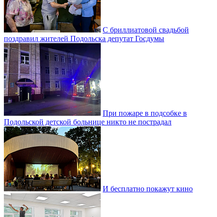
С бриллиатовой свадьбой
поздравил жителей Подольска депутат Госдумы
При пожаре в подсобке в
Подольской детской больнице никто не пострадал
И бесплатно покажут кино