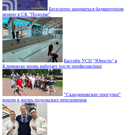
Бесплатно заниматься бадминтоном
можно в СК "Подолье"
Бассейн УСЦ "Юность" в
Климовске вновь работает после профилактики
"Скандинавские прогулки"
вошли в жизнь подольских пенсионеров