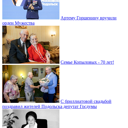
Артему Горшенину вручили
орден Мужества
Семье Копыловых - 70 лет!
С бриллиатовой свадьбой
поздравил жителей Подольска депутат Госдумы