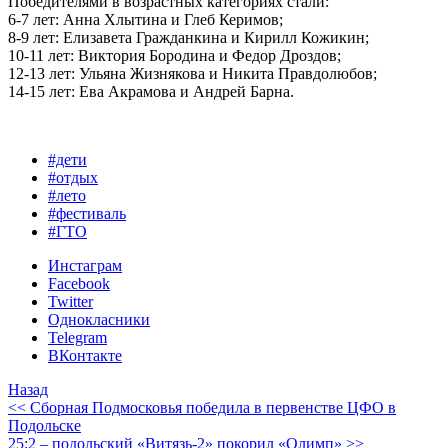
Победителями в возрастных категориях стали:
6-7 лет: Анна Хлытина и Глеб Керимов;
8-9 лет: Елизавета Гражданкина и Кирилл Кожикин;
10-11 лет: Виктория Бородина и Федор Дроздов;
12-13 лет: Ульяна Жизнякова и Никита Правдолюбов;
14-15 лет: Ева Акрамова и Андрей Барна.
#дети
#отдых
#лето
#фестиваль
#ГТО
Инстаграм
Facebook
Twitter
Однокласники
Telegram
ВКонтакте
Назад
<< Сборная Подмосковья победила в первенстве ЦФО в
Подольске
25:2 – подольский «Витязь-2» покорил «Олимп» >>