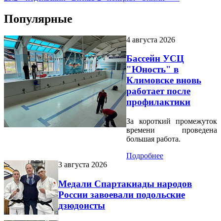
Популярные
4 августа 2026
Бассейн УСЦ
"Юность" в
Климовске вновь
работает после
профилактики
За короткий промежуток
времени проведена
большая работа.
Подробнее
3 августа 2026
Медали Спартакиады народов
России завоевали подольские
дзюдоисты