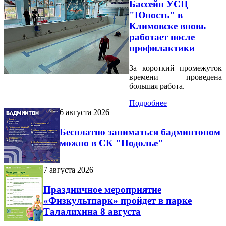
Бассейн УСЦ
"Юность" в
Климовске вновь
работает после
профилактики
За короткий промежуток
времени проведена
большая работа.
Подробнее
6 августа 2026
Бесплатно заниматься бадминтоном
можно в СК "Подолье"
7 августа 2026
Праздничное мероприятие
«Физкультпарк» пройдет в парке
Талалихина 8 августа