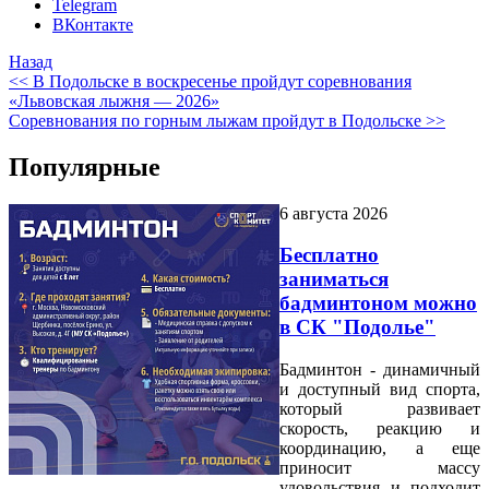
Telegram
ВКонтакте
Назад
<< В Подольске в воскресенье пройдут соревнования
«Львовская лыжня — 2026»
Соревнования по горным лыжам пройдут в Подольске >>
Популярные
6 августа 2026
Бесплатно
заниматься
бадминтоном можно
в СК "Подолье"
Бадминтон - динамичный
и доступный вид спорта,
который развивает
скорость, реакцию и
координацию, а еще
приносит массу
удовольствия и подходит