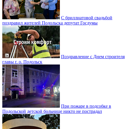
С бриллиатовой свадьбой
поздравил жителей Подольска депутат Госдумы
Поздравление с Днем строителя
главы г. о. Подольск
При пожаре в подсобке в
Подольской детской больнице никто не пострадал